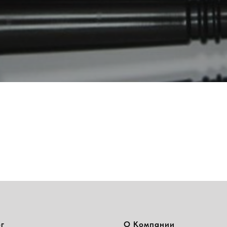
г
О Компании