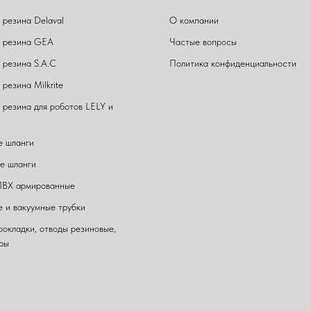
 резина Delaval
О компании
 резина GEA
Частые вопросы
 резина S.A.C
Политика конфиденциальности
резина Milkrite
 резина для роботов LELY и
 шланги
е шланги
ПВХ армированные
 и вакуумные трубки
рокладки, отводы резиновые,
ры