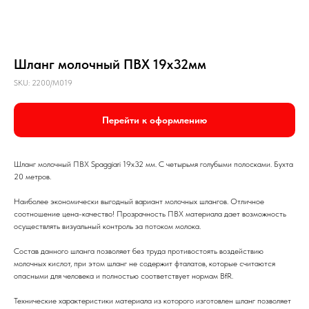
Шланг молочный ПВХ 19х32мм
SKU:
2200/M019
Перейти к оформлению
Шланг молочный ПВХ Spaggiari 19х32 мм. С четырьмя голубыми полосками. Бухта
20 метров.
Наиболее экономически выгодный вариант молочных шлангов. Отличное
соотношение цена-качество! Прозрачность ПВХ материала дает возможность
осуществлять визуальный контроль за потоком молока.
Состав данного шланга позволяет без труда противостоять воздействию
молочных кислот, при этом шланг не содержит фталатов, которые считаются
опасными для человека и полностью соответствует нормам BfR.
Технические характеристики материала из которого изготовлен шланг позволяет